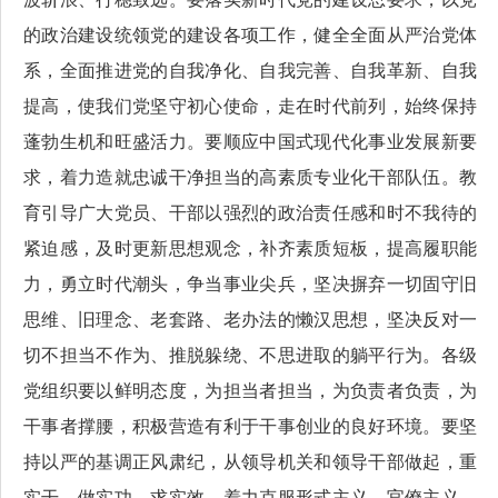
的政治建设统领党的建设各项工作，健全全面从严治党体
系，全面推进党的自我净化、自我完善、自我革新、自我
提高，使我们党坚守初心使命，走在时代前列，始终保持
蓬勃生机和旺盛活力。要顺应中国式现代化事业发展新要
求，着力造就忠诚干净担当的高素质专业化干部队伍。教
育引导广大党员、干部以强烈的政治责任感和时不我待的
紧迫感，及时更新思想观念，补齐素质短板，提高履职能
力，勇立时代潮头，争当事业尖兵，坚决摒弃一切固守旧
思维、旧理念、老套路、老办法的懒汉思想，坚决反对一
切不担当不作为、推脱躲绕、不思进取的躺平行为。各级
党组织要以鲜明态度，为担当者担当，为负责者负责，为
干事者撑腰，积极营造有利于干事创业的良好环境。要坚
持以严的基调正风肃纪，从领导机关和领导干部做起，重
实干、做实功、求实效，着力克服形式主义、官僚主义，