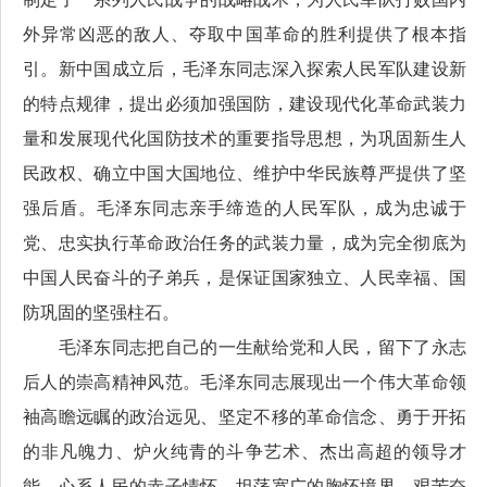
外异常凶恶的敌人、夺取中国革命的胜利提供了根本指
引。新中国成立后，毛泽东同志深入探索人民军队建设新
的特点规律，提出必须加强国防，建设现代化革命武装力
量和发展现代化国防技术的重要指导思想，为巩固新生人
民政权、确立中国大国地位、维护中华民族尊严提供了坚
强后盾。毛泽东同志亲手缔造的人民军队，成为忠诚于
党、忠实执行革命政治任务的武装力量，成为完全彻底为
中国人民奋斗的子弟兵，是保证国家独立、人民幸福、国
防巩固的坚强柱石。
毛泽东同志把自己的一生献给党和人民，留下了永志
后人的崇高精神风范。毛泽东同志展现出一个伟大革命领
袖高瞻远瞩的政治远见、坚定不移的革命信念、勇于开拓
的非凡魄力、炉火纯青的斗争艺术、杰出高超的领导才
能、心系人民的赤子情怀、坦荡宽广的胸怀境界、艰苦奋