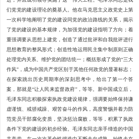
们党党的建设理论的奠基人。他在马克思主义政党史上第
一次科学地阐明了党的建设同党的政治路线的关系，揭示
了党的建设的基本规律，为加强党的建设指明了方向；着
重强调要从思想上建党，创造了通过批评和自我批评进行
思想教育的整风形式；创造性地运用民主集中制原则正确
处理党内关系、维护党的团结统一；概括形成了党的“三大
作风”，成为中国共产党区别于其他任何政党的显著标志；
在探索跳出历史周期率的深刻思考中，给出了第一个答
案，那就是“让人民来监督政府”，等等。新中国成立后，
毛泽东同志积极探索执政党建设规律，强调要始终保持谦
虚谨慎、戒骄戒躁、艰苦奋斗的作风，高度警惕并着力防
范党员干部腐化变质，坚决惩治腐败，等等，积累了执政
条件下党的建设的初步经验。毛泽东同志亲手缔造的中国
共产党，在一次次革命性锻造中不断走向成熟，始终走在