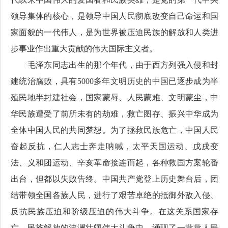
领导集体的核心，是领导中国人民彻底改变自己命运和国
家面貌的一代伟人，是为世界被压迫民族的解放和人类进
步事业作出重大贡献的伟大国际主义者。
毛泽东同志出生的那个年代，由于西方列强入侵和封
建统治腐败，具有5000多年文明历史的中国已逐步成为半
殖民地半封建社会，国家蒙辱、人民蒙难、文明蒙尘，中
华民族遭受了前所未有的劫难，救亡图存、振兴中华成为
全体中国人民的共同梦想。为了拯救民族危亡，中国人民
奋起反抗，仁人志士奔走呐喊，太平天国运动、戊戌变
法、义和团运动、辛亥革命接连而起，各种救国方案轮番
出台，但都以失败告终。中国共产党登上历史舞台后，团
结带领全国各族人民，进行了艰苦卓绝的抵御外敌入侵、
反抗民族压迫和阶级压迫的伟大斗争。在这关系国家存
亡、民族解放的波澜壮阔伟大斗争中，涌现了一批批人民