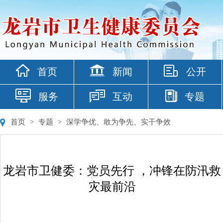
首页
新闻
公开
服务
互动
专题
首页
>
专题
>
深学争优、敢为争先、实干争效
龙岩市卫健委：党员先行 ，冲锋在防汛救
灾最前沿