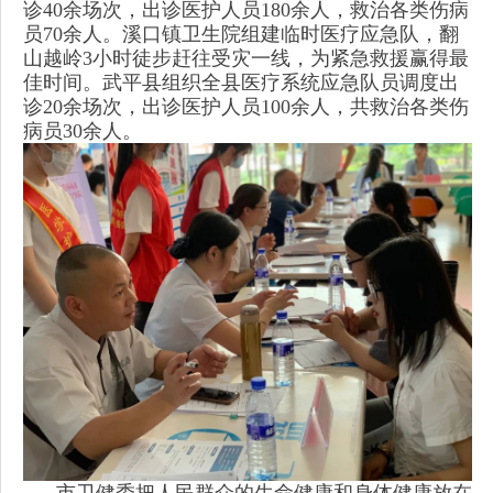
诊40余场次，出诊医护人员180余人，救治各类伤病
员70余人。溪口镇卫生院组建临时医疗应急队，翻
山越岭3小时徒步赶往受灾一线，为紧急救援赢得最
佳时间。武平县组织全县医疗系统应急队员调度出
诊20余场次，出诊医护人员100余人，共救治各类伤
病员30余人。
市卫健委把人民群众的生命健康和身体健康放在