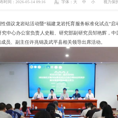
布时间：2026-05-14 09:16
字体：
大
中
小
视力保
国性倡议龙岩站活动暨“福建龙岩托育服务标准化试点”
研究中心办公室负责人史毅、研究部副研究员邹艳辉，中
组成员、副主任许兆锦及武平县相关领导出席活动。