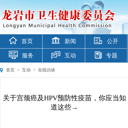
首页
新闻
公开
服务
互动
专题
首页
>
互动
>
在线访谈
关于宫颈癌及HPV预防性疫苗，你应当知
道这些→