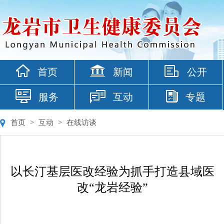
首页
新闻
公开
服务
互动
专题
首页
>
互动
>
在线访谈
以长汀基层医改经验为抓手打造县域医
改“龙岩经验”