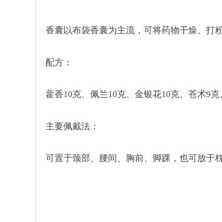
香囊以布袋香囊为主流，可将药物干燥、打
配方：
藿香10克、佩兰10克、金银花10克、苍术
主要佩戴法：
可置于颈部、腰间、胸前、脚踝，也可放于枕