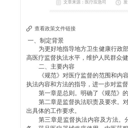
文章来源：医疗应急司
发
查看政策文件链接
一、
制定
背景
为
更好地指导地方卫生
健康
行政
高
医疗
监督执法水平，维护
人民群众
二
、主要内容
《规范》
对医疗监督的范围和内
执法内容和方法的指导，
进一步
对监
第一章是
总则
。
明确了《规范》
第二章是
监督执法职责及要求
。
出具体的工作要求。
第三章是
监督执法内容及方法
。