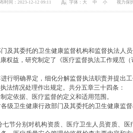
布时间：2023-12-12 09:11
字体：
大
中
小
视力保
部门
及其委托的
卫生健康监督
机构和监督
执法
人员
健康
权益
，
研究制定
了
《医疗监督
执法
工作规范
（
容进行
明确
界定，细化分解监督执法职责并提出工
督执法情况处理作出规定。
共
分
五章三十
四
条：
的制定依据、医疗监督的定义和适用范围。
对各级卫生
健康
行政
部门
及其委托的
卫生健康
监督
分
七
节分别对
机构资质
、
医疗卫生人员资质
、
医