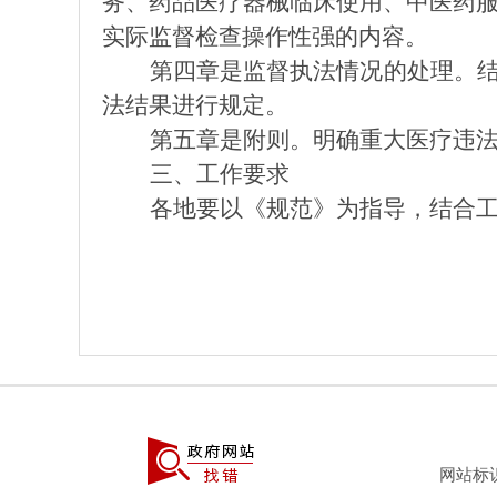
务
、
药品医疗器械
临床
使用
、
中医药
实际监督检查操作性强的内容。
第四章是
监督
执法
情况的处理
。
法结果进行规定。
第五章是
附则
。
明确重大医疗违
三
、
工作要求
各地要以《规范》为指导，结合
网站标识